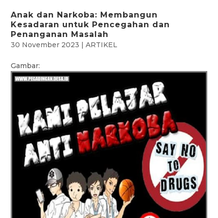
Anak dan Narkoba: Membangun
Kesadaran untuk Pencegahan dan
Penanganan Masalah
30 November 2023
|
ARTIKEL
Gambar: