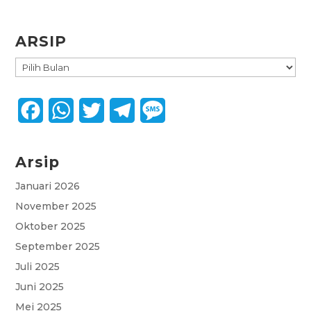
ARSIP
ARSIP
F
W
T
T
M
a
h
w
e
e
Arsip
c
a
i
l
s
e
t
t
e
s
Januari 2026
November 2025
b
s
t
g
a
Oktober 2025
o
A
e
r
g
September 2025
o
p
r
a
e
Juli 2025
k
p
m
Juni 2025
Mei 2025