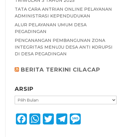
TRIWULAN 3 TAHUN 2025
TATA CARA ANTRIAN ONLINE PELAYANAN
ADMINISTRASI KEPENDUDUKAN
ALUR PELAYANAN UMUM DESA
PEGADINGAN
PENCANANGAN PEMBANGUNAN ZONA
INTEGRITAS MENUJU DESA ANTI KORUPSI
DI DESA PEGADINGAN
BERITA TERKINI CILACAP
ARSIP
ARSIP
F
W
T
T
M
a
h
w
e
e