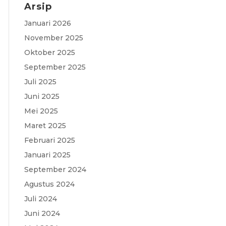
Arsip
c
a
i
l
s
Januari 2026
e
t
t
e
s
November 2025
b
s
t
g
a
Oktober 2025
o
A
e
r
g
September 2025
o
p
r
a
e
Juli 2025
Juni 2025
k
p
m
Mei 2025
Maret 2025
Februari 2025
Januari 2025
September 2024
Agustus 2024
Juli 2024
Juni 2024