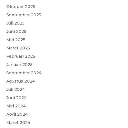
Oktober 2025
o
A
e
r
g
September 2025
o
p
r
a
e
Juli 2025
k
p
m
Juni 2025
Mei 2025
Maret 2025
Februari 2025
Januari 2025
September 2024
Agustus 2024
Juli 2024
Juni 2024
Mei 2024
April 2024
Maret 2024