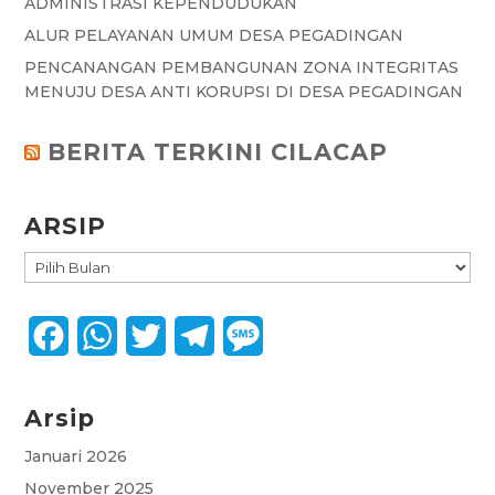
ADMINISTRASI KEPENDUDUKAN
ALUR PELAYANAN UMUM DESA PEGADINGAN
PENCANANGAN PEMBANGUNAN ZONA INTEGRITAS
MENUJU DESA ANTI KORUPSI DI DESA PEGADINGAN
BERITA TERKINI CILACAP
ARSIP
ARSIP
F
W
T
T
M
a
h
w
e
e
Arsip
c
a
i
l
s
e
t
t
e
s
Januari 2026
November 2025
b
s
t
g
a