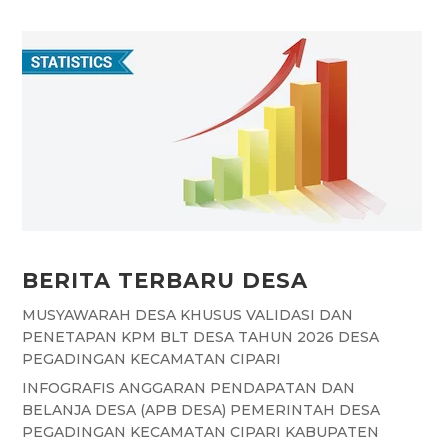
e
t
t
e
s
b
s
t
g
a
o
A
e
r
g
o
p
r
a
e
k
p
m
BERITA TERBARU DESA
MUSYAWARAH DESA KHUSUS VALIDASI DAN
PENETAPAN KPM BLT DESA TAHUN 2026 DESA
PEGADINGAN KECAMATAN CIPARI
INFOGRAFIS ANGGARAN PENDAPATAN DAN
BELANJA DESA (APB DESA) PEMERINTAH DESA
PEGADINGAN KECAMATAN CIPARI KABUPATEN