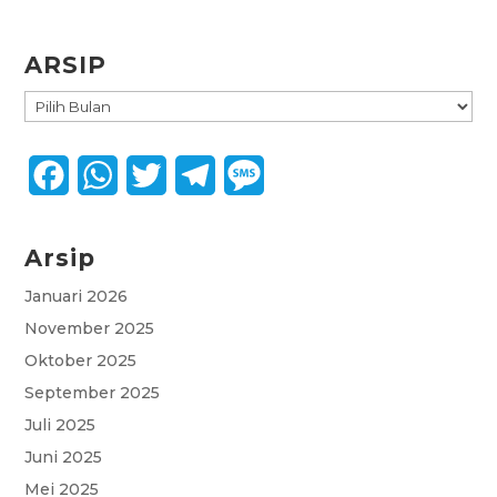
ARSIP
ARSIP
F
W
T
T
M
a
h
w
e
e
Arsip
c
a
i
l
s
e
t
t
e
s
Januari 2026
November 2025
b
s
t
g
a
Oktober 2025
o
A
e
r
g
September 2025
o
p
r
a
e
Juli 2025
k
p
m
Juni 2025
Mei 2025