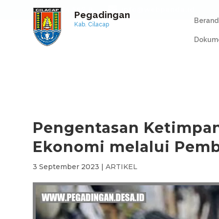
+1 234 567 8
info@webpanda.id
Pegadingan
Berand
Kab. Cilacap
Dokume
Pengentasan Ketimpan
Ekonomi melalui Pemb
3 September 2023
|
ARTIKEL