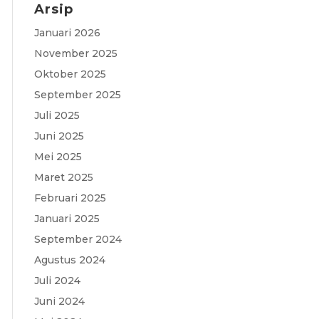
Arsip
c
a
i
l
s
Januari 2026
e
t
t
e
s
November 2025
b
s
t
g
a
Oktober 2025
o
A
e
r
g
September 2025
o
p
r
a
e
Juli 2025
Juni 2025
k
p
m
Mei 2025
Maret 2025
Februari 2025
Januari 2025
September 2024
Agustus 2024
Juli 2024
Juni 2024