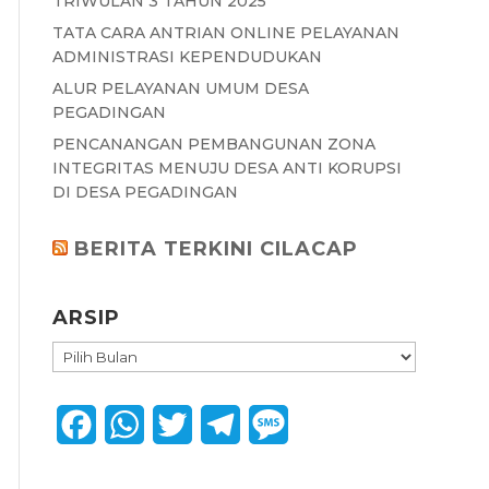
TRIWULAN 3 TAHUN 2025
TATA CARA ANTRIAN ONLINE PELAYANAN
ADMINISTRASI KEPENDUDUKAN
ALUR PELAYANAN UMUM DESA
PEGADINGAN
PENCANANGAN PEMBANGUNAN ZONA
INTEGRITAS MENUJU DESA ANTI KORUPSI
DI DESA PEGADINGAN
BERITA TERKINI CILACAP
ARSIP
ARSIP
F
W
T
T
M
a
h
w
e
e