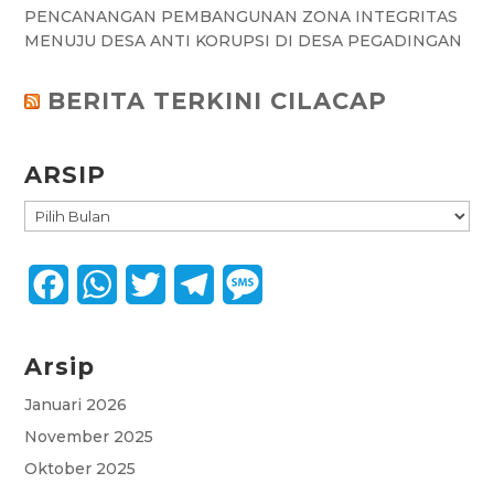
PENCANANGAN PEMBANGUNAN ZONA INTEGRITAS
MENUJU DESA ANTI KORUPSI DI DESA PEGADINGAN
BERITA TERKINI CILACAP
ARSIP
ARSIP
F
W
T
T
M
a
h
w
e
e
Arsip
c
a
i
l
s
e
t
t
e
s
Januari 2026
November 2025
b
s
t
g
a
Oktober 2025
o
A
e
r
g