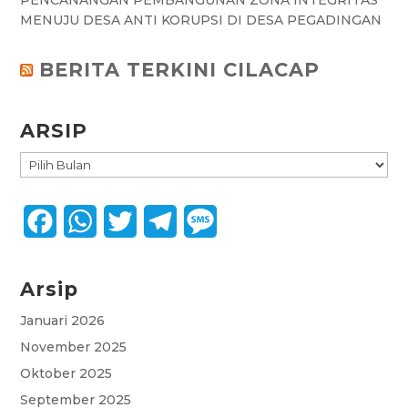
PENCANANGAN PEMBANGUNAN ZONA INTEGRITAS
MENUJU DESA ANTI KORUPSI DI DESA PEGADINGAN
BERITA TERKINI CILACAP
ARSIP
ARSIP
F
W
T
T
M
a
h
w
e
e
Arsip
c
a
i
l
s
e
t
t
e
s
Januari 2026
November 2025
b
s
t
g
a
Oktober 2025
o
A
e
r
g
September 2025