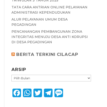
TRIWULAN 3 TAHUN 2025
TATA CARA ANTRIAN ONLINE PELAYANAN
ADMINISTRASI KEPENDUDUKAN
ALUR PELAYANAN UMUM DESA
PEGADINGAN
PENCANANGAN PEMBANGUNAN ZONA
INTEGRITAS MENUJU DESA ANTI KORUPSI
DI DESA PEGADINGAN
BERITA TERKINI CILACAP
ARSIP
ARSIP
F
W
T
T
M
a
h
w
e
e