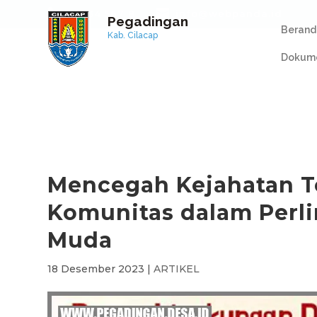
+1 234 567 8
info@webpanda.id
Pegadingan
Berand
Kab. Cilacap
Dokume
Mencegah Kejahatan T
Komunitas dalam Perl
Muda
18 Desember 2023
|
ARTIKEL