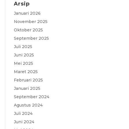
Arsip
c
a
i
l
s
Januari 2026
e
t
t
e
s
November 2025
b
s
t
g
a
Oktober 2025
o
A
e
r
g
September 2025
o
p
r
a
e
Juli 2025
Juni 2025
k
p
m
Mei 2025
Maret 2025
Februari 2025
Januari 2025
September 2024
Agustus 2024
Juli 2024
Juni 2024