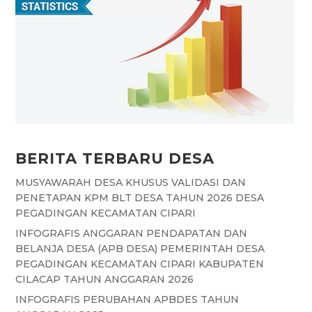
b
s
t
g
a
o
A
e
r
g
o
p
r
a
e
k
p
m
BERITA TERBARU DESA
MUSYAWARAH DESA KHUSUS VALIDASI DAN
PENETAPAN KPM BLT DESA TAHUN 2026 DESA
PEGADINGAN KECAMATAN CIPARI
INFOGRAFIS ANGGARAN PENDAPATAN DAN
BELANJA DESA (APB DESA) PEMERINTAH DESA
PEGADINGAN KECAMATAN CIPARI KABUPATEN
CILACAP TAHUN ANGGARAN 2026
INFOGRAFIS PERUBAHAN APBDES TAHUN