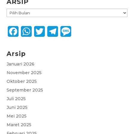
ARSIP
ARSIP
F
W
T
T
M
a
h
w
e
e
Arsip
c
a
i
l
s
e
t
t
e
s
Januari 2026
November 2025
b
s
t
g
a
Oktober 2025
o
A
e
r
g
September 2025
o
p
r
a
e
Juli 2025
k
p
m
Juni 2025
Mei 2025
Maret 2025
Februari 2025