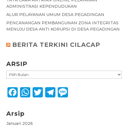
TATA CARA ANTRIAN ONLINE PELAYANAN
ADMINISTRASI KEPENDUDUKAN
ALUR PELAYANAN UMUM DESA PEGADINGAN
PENCANANGAN PEMBANGUNAN ZONA INTEGRITAS
MENUJU DESA ANTI KORUPSI DI DESA PEGADINGAN
BERITA TERKINI CILACAP
ARSIP
ARSIP
F
W
T
T
M
a
h
w
e
e
Arsip
c
a
i
l
s
e
t
t
e
s
Januari 2026