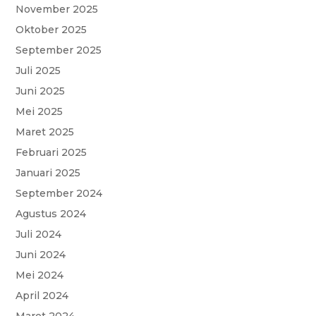
November 2025
b
s
t
g
a
Oktober 2025
o
A
e
r
g
September 2025
o
p
r
a
e
Juli 2025
k
p
m
Juni 2025
Mei 2025
Maret 2025
Februari 2025
Januari 2025
September 2024
Agustus 2024
Juli 2024
Juni 2024
Mei 2024
April 2024