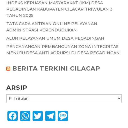
INDEKS KEPUASAN MASYARAKAT (IKM) DESA
PEGADINGAN KABUPATEN CILACAP TRIWULAN 3
TAHUN 2025
TATA CARA ANTRIAN ONLINE PELAYANAN
ADMINISTRASI KEPENDUDUKAN
ALUR PELAYANAN UMUM DESA PEGADINGAN
PENCANANGAN PEMBANGUNAN ZONA INTEGRITAS
MENUJU DESA ANTI KORUPSI DI DESA PEGADINGAN
BERITA TERKINI CILACAP
ARSIP
ARSIP
F
W
T
T
M
a
h
w
e
e