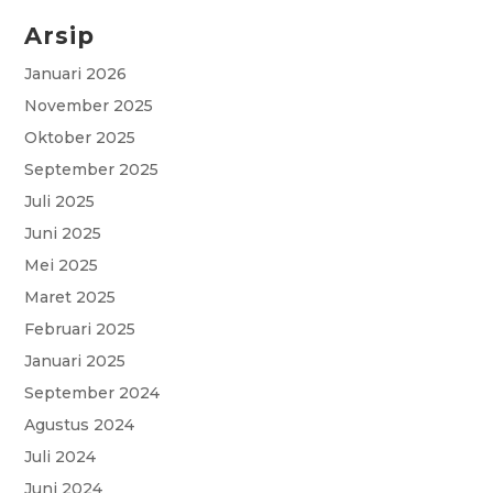
Arsip
c
a
i
l
s
e
t
t
e
s
Januari 2026
November 2025
b
s
t
g
a
Oktober 2025
o
A
e
r
g
September 2025
o
p
r
a
e
Juli 2025
k
p
m
Juni 2025
Mei 2025
Maret 2025
Februari 2025
Januari 2025
September 2024
Agustus 2024
Juli 2024
Juni 2024