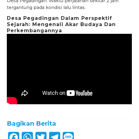
Desa Pegadingan. Waktu perjalanan sekitar 2 jam
tergantung pada kondisi lalu lintas.
Desa Pegadingan Dalam Perspektif
Sejarah: Mengenali Akar Budaya Dan
Perkembangannya
Bagikan Berita
F
W
T
T
M