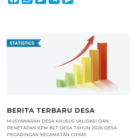
a
h
w
e
e
c
a
i
l
s
e
t
t
e
s
b
s
t
g
a
o
A
e
r
g
o
p
r
a
e
k
p
m
BERITA TERBARU DESA
MUSYAWARAH DESA KHUSUS VALIDASI DAN
PENETAPAN KPM BLT DESA TAHUN 2026 DESA
PEGADINGAN KECAMATAN CIPARI