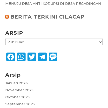
MENUJU DESA ANTI KORUPSI DI DESA PEGADINGAN
BERITA TERKINI CILACAP
ARSIP
ARSIP
F
W
T
T
M
a
h
w
e
e
Arsip
c
a
i
l
s
e
t
t
e
s
Januari 2026
November 2025
b
s
t
g
a
Oktober 2025
o
A
e
r
g
September 2025