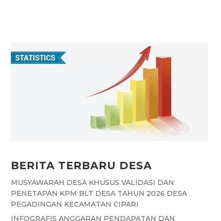
a
h
w
e
e
c
a
i
l
s
e
t
t
e
s
b
s
t
g
a
o
A
e
r
g
o
p
r
a
e
k
p
m
BERITA TERBARU DESA
MUSYAWARAH DESA KHUSUS VALIDASI DAN
PENETAPAN KPM BLT DESA TAHUN 2026 DESA
PEGADINGAN KECAMATAN CIPARI
INFOGRAFIS ANGGARAN PENDAPATAN DAN