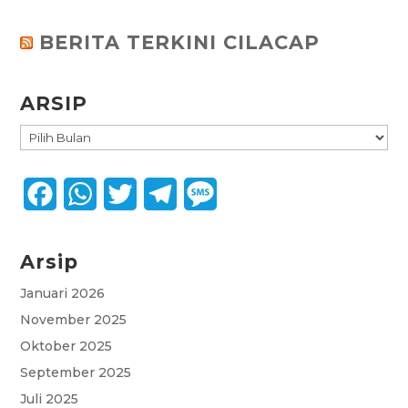
BERITA TERKINI CILACAP
ARSIP
ARSIP
F
W
T
T
M
a
h
w
e
e
Arsip
c
a
i
l
s
e
t
t
e
s
Januari 2026
November 2025
b
s
t
g
a
Oktober 2025
o
A
e
r
g
September 2025
o
p
r
a
e
Juli 2025