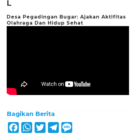
L
Desa Pegadingan Bugar: Ajakan Aktifitas
Olahraga Dan Hidup Sehat
Bagikan Berita
F
W
T
T
M