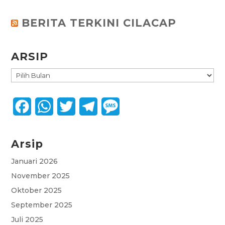
BERITA TERKINI CILACAP
ARSIP
ARSIP
F
W
T
T
M
a
h
w
e
e
Arsip
c
a
i
l
s
e
t
t
e
s
Januari 2026
November 2025
b
s
t
g
a
Oktober 2025
o
A
e
r
g
September 2025
o
p
r
a
e
Juli 2025