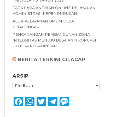
TRIWULAN 3 TAHUN 2025
TATA CARA ANTRIAN ONLINE PELAYANAN
ADMINISTRASI KEPENDUDUKAN
ALUR PELAYANAN UMUM DESA
PEGADINGAN
PENCANANGAN PEMBANGUNAN ZONA
INTEGRITAS MENUJU DESA ANTI KORUPSI
DI DESA PEGADINGAN
BERITA TERKINI CILACAP
ARSIP
ARSIP
F
W
T
T
M
a
h
w
e
e