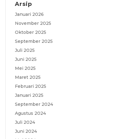
Arsip
c
a
i
l
s
Januari 2026
e
t
t
e
s
November 2025
b
s
t
g
a
Oktober 2025
o
A
e
r
g
September 2025
o
p
r
a
e
Juli 2025
Juni 2025
k
p
m
Mei 2025
Maret 2025
Februari 2025
Januari 2025
September 2024
Agustus 2024
Juli 2024
Juni 2024