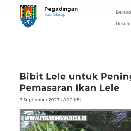
+1 234 567 8
info@webpanda.id
Pegadingan
Berand
Kab. Cilacap
Dokume
Bibit Lele untuk Peni
Pemasaran Ikan Lele
7 September 2023
|
ARTIKEL