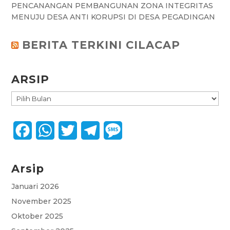
PENCANANGAN PEMBANGUNAN ZONA INTEGRITAS
MENUJU DESA ANTI KORUPSI DI DESA PEGADINGAN
BERITA TERKINI CILACAP
ARSIP
ARSIP
F
W
T
T
M
a
h
w
e
e
Arsip
c
a
i
l
s
e
t
t
e
s
Januari 2026
November 2025
b
s
t
g
a
Oktober 2025
o
A
e
r
g